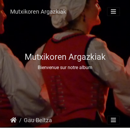
Mutxikoren Argazkiak
Mutxikoren Argazkiak
Bienvenue sur notre album
Gau Beltza