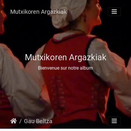
Mutxikoren Argazkiak
Mutxikoren Argazkiak
Bienvenue sur notre album
Gau Beltza