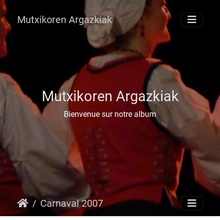
Mutxikoren Argazkiak
Mutxikoren Argazkiak
Bienvenue sur notre album
Carnaval 2007