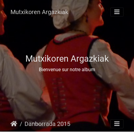
Mutxikoren Argazkiak
Mutxikoren Argazkiak
Bienvenue sur notre album
Danborrada 2015