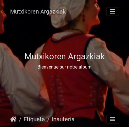
Mutxikoren Argazkiak
Mutxikoren Argazkiak
Bienvenue sur notre album
Etiqueta
Inauteria