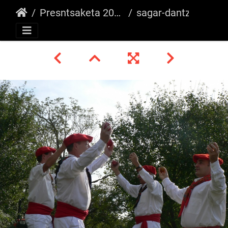
Presntsaketa 2006
sagar-dantza-4 26285642413 o