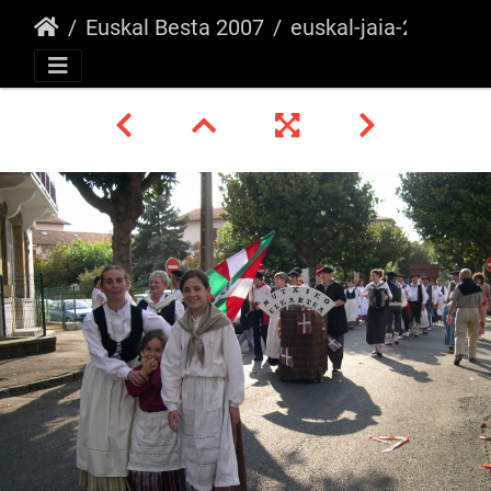
Euskal Besta 2007
euskal-jaia-2007- g 26419949630 o