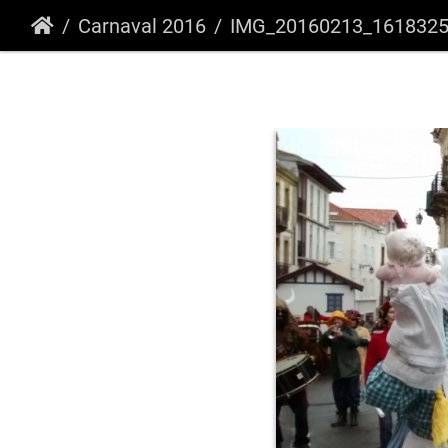
Carnaval 2016
IMG_20160213_161832