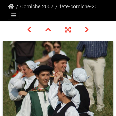
Corniche 2007
fete-corniche-2007 26753850336 o