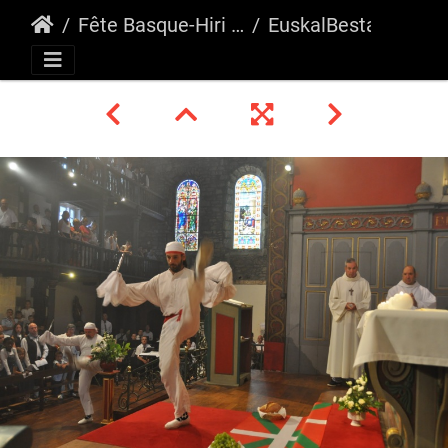
Fête Basque-Hiri Besta Hendaia 2016
EuskalBesta26_2016_Mutxiko_Hendaia