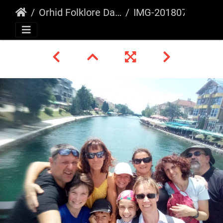
Orhid Folklore Days, Macedonia 2018
IMG-20180730-WA0007