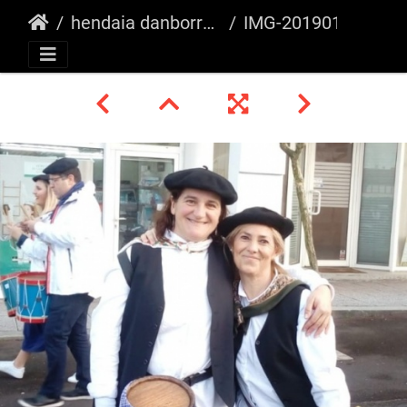
hendaia danborrada
IMG-20190127-WA0004