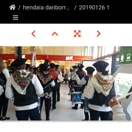
hendaia danborrada
20190126 163726