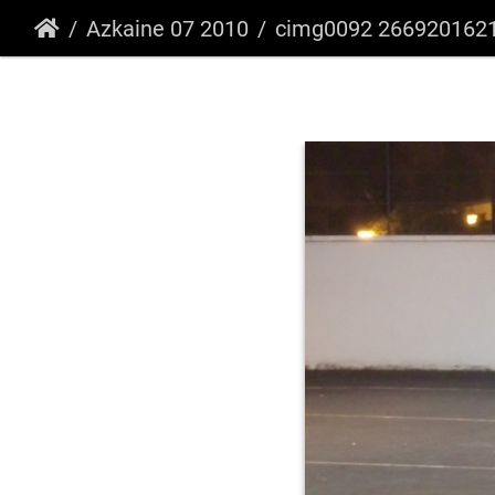
Azkaine 07 2010
cimg0092 2669201621