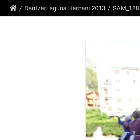
Dantzari eguna Hernani 2013
SAM_188