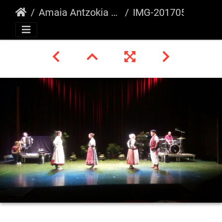
Amaia Antzokia 06/2017
IMG-20170522-WA0009