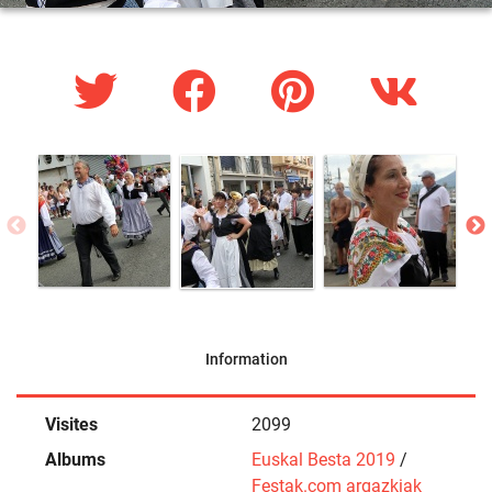
Information
Visites
2099
Albums
Euskal Besta 2019
/
Festak.com argazkiak