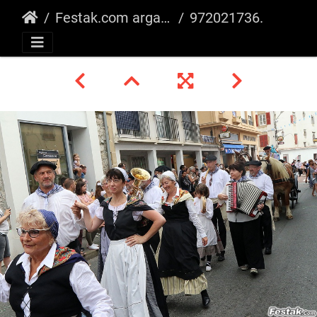
Festak.com argazkiak
972021736.JPG