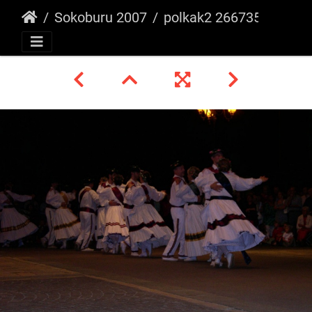
Sokoburu 2007
polkak2 26673515196 o