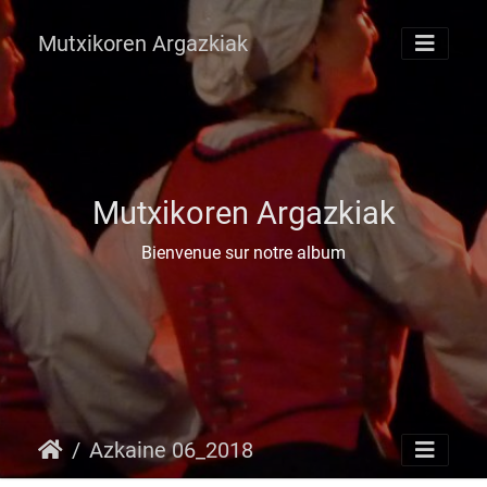
Mutxikoren Argazkiak
Mutxikoren Argazkiak
Bienvenue sur notre album
Azkaine 06_2018