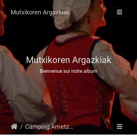
Mutxikoren Argazkiak
Mutxikoren Argazkiak
Bienvenue sur notre album
Camping Ametza 2014