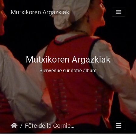
Mutxikoren Argazkiak
Mutxikoren Argazkiak
Bienvenue sur notre album
Fête de la Corniche 2014