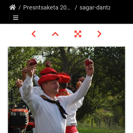
Presntsaketa 2006
sagar-dantza-15 26822418801 o