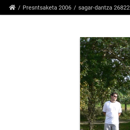
Presntsaketa 2006
sagar-dantza 2682