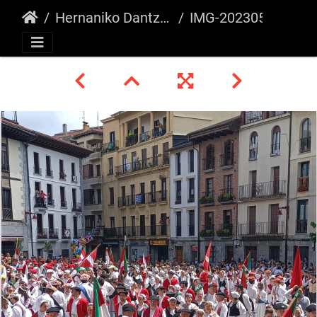
Hernaniko Dantza Astea 2023
IMG-20230507-WA0086