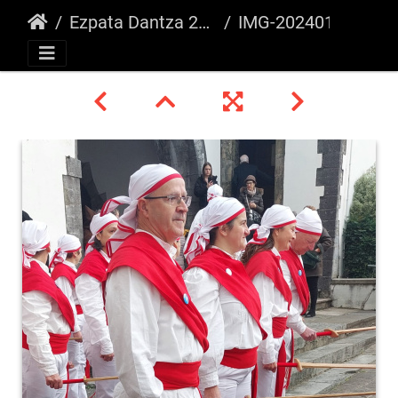
Ezpata Dantza 2024, Bixintxo Festa
IMG-20240121-WA0133