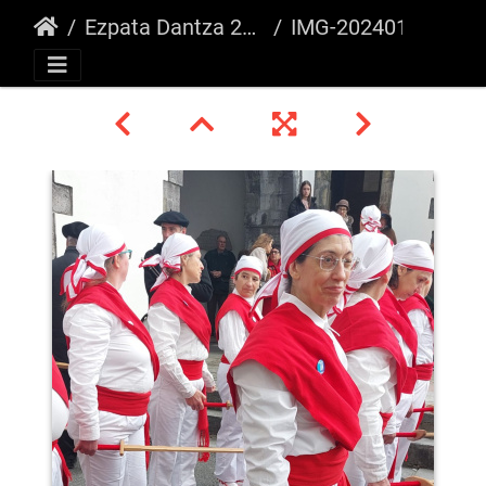
Ezpata Dantza 2024, Bixintxo Festa
IMG-20240121-WA0129