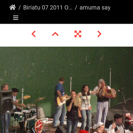
Biriatu 07 2011 Oinkari/Mutxiko
amuma says no Erromeria _9_