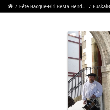
Fête Basque-Hiri Besta Hendaia 2016
EuskalBes