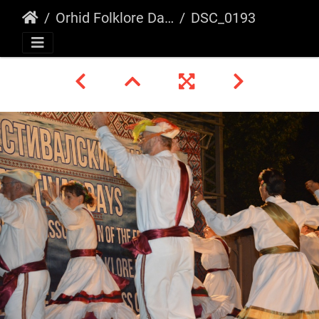
Orhid Folklore Days, Macedonia 2018
DSC_0193